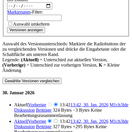
Markierungs
-Filter:
Auswahl umkehren
Versionen anzeigen
Auswahl des Versionsunterschieds: Markiere die Radiobuttons der
zu vergleichenden Versionen und drücke die Eingabetaste oder die
Schaltfläche am unteren Rand.
Legende:
(Aktuell)
= Unterschied zur aktuellen Version,
(Vorherige)
= Unterschied zur vorherigen Version,
K
= Kleine
Änderung
30. Januar 2026
Aktuell
Vorherige
13:42
13:42, 30. Jan. 2026
‎
M1ch3lde
Diskussion
Beiträge
‎
324 Bytes
−3 Bytes
‎
Keine
Bearbeitungszusammenfassung
Aktuell
Vorherige
13:42
13:42, 30. Jan. 2026
‎
M1ch3lde
Diskussion
Beiträge
‎
327 Bytes
+295 Bytes
‎
Keine
Bearbeitungszusammenfassung