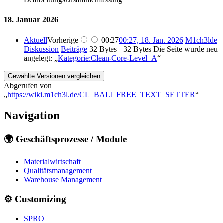
18. Januar 2026
Aktuell
Vorherige
00:27
00:27, 18. Jan. 2026
‎
M1ch3lde
Diskussion
Beiträge
‎
32 Bytes
+32 Bytes
‎
Die Seite wurde neu
angelegt: „
Kategorie:Clean-Core-Level_A
“
Abgerufen von
„
https://wiki.m1ch3l.de/CL_BALI_FREE_TEXT_SETTER
“
Navigation
🌍 Geschäftsprozesse / Module
Materialwirtschaft
Qualitätsmanagement
Warehouse Management
⚙️ Customizing
SPRO