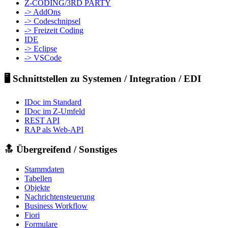
Z-CODING/3RD PARTY
-> AddOns
-> Codeschnipsel
-> Freizeit Coding
IDE
-> Eclipse
-> VSCode
🖥️ Schnittstellen zu Systemen / Integration / EDI
IDoc im Standard
IDoc im Z-Umfeld
REST API
RAP als Web-API
🔝 Übergreifend / Sonstiges
Stammdaten
Tabellen
Objekte
Nachrichtensteuerung
Business Workflow
Fiori
Formulare