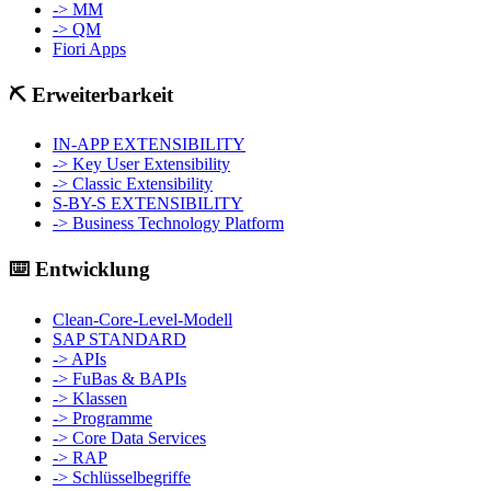
-> MM
-> QM
Fiori Apps
⛏️ Erweiterbarkeit
IN-APP EXTENSIBILITY
-> Key User Extensibility
-> Classic Extensibility
S-BY-S EXTENSIBILITY
-> Business Technology Platform
⌨️ Entwicklung
Clean-Core-Level-Modell
SAP STANDARD
-> APIs
-> FuBas & BAPIs
-> Klassen
-> Programme
-> Core Data Services
-> RAP
-> Schlüsselbegriffe