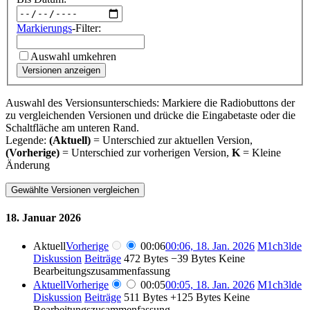
Markierungs
-Filter:
Auswahl umkehren
Versionen anzeigen
Auswahl des Versionsunterschieds: Markiere die Radiobuttons der
zu vergleichenden Versionen und drücke die Eingabetaste oder die
Schaltfläche am unteren Rand.
Legende:
(Aktuell)
= Unterschied zur aktuellen Version,
(Vorherige)
= Unterschied zur vorherigen Version,
K
= Kleine
Änderung
18. Januar 2026
Aktuell
Vorherige
00:06
00:06, 18. Jan. 2026
‎
M1ch3lde
Diskussion
Beiträge
‎
472 Bytes
−39 Bytes
‎
Keine
Bearbeitungszusammenfassung
Aktuell
Vorherige
00:05
00:05, 18. Jan. 2026
‎
M1ch3lde
Diskussion
Beiträge
‎
511 Bytes
+125 Bytes
‎
Keine
Bearbeitungszusammenfassung