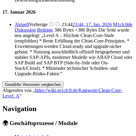
17. Januar 2026
Aktuell
Vorherige
23:44
23:44, 17. Jan. 2026
‎
M1ch3lde
Diskussion
Beiträge
‎
386 Bytes
+386 Bytes
‎
Die Seite wurde
neu angelegt: „Level A – Höchste Clean-Core-Stufe
(empfohlen) * Beste Erfüllung der Clean-Core-Prinzipien. *
Erweiterungen werden Cloud-ready und upgrade-sicher
gebaut. * Nutzung ausschließlich offiziell freigegebener und
stabiler SAP-APIs, moderner Modelle wie ABAP Cloud oder
SAP Build auf SAP BTP (Side-by-Side oder On-
Stack/Cloud). * Minimaler technischer Schulden- und
Upgrade-Risiko-Faktor.“
Abgerufen von „
https://wiki.m1ch3l.de/Kategorie:Clean-Core-
Level_A
“
Navigation
🌍 Geschäftsprozesse / Module