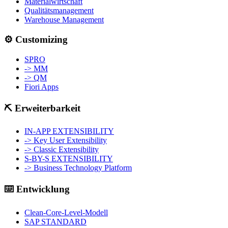
Materialwirtschaft
Qualitätsmanagement
Warehouse Management
⚙️ Customizing
SPRO
-> MM
-> QM
Fiori Apps
⛏️ Erweiterbarkeit
IN-APP EXTENSIBILITY
-> Key User Extensibility
-> Classic Extensibility
S-BY-S EXTENSIBILITY
-> Business Technology Platform
⌨️ Entwicklung
Clean-Core-Level-Modell
SAP STANDARD