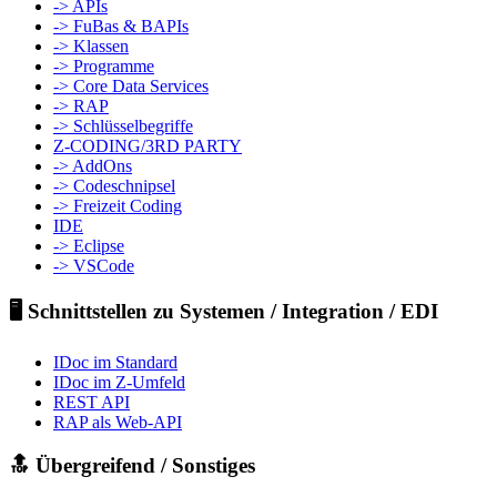
-> APIs
-> FuBas & BAPIs
-> Klassen
-> Programme
-> Core Data Services
-> RAP
-> Schlüsselbegriffe
Z-CODING/3RD PARTY
-> AddOns
-> Codeschnipsel
-> Freizeit Coding
IDE
-> Eclipse
-> VSCode
🖥️ Schnittstellen zu Systemen / Integration / EDI
IDoc im Standard
IDoc im Z-Umfeld
REST API
RAP als Web-API
🔝 Übergreifend / Sonstiges