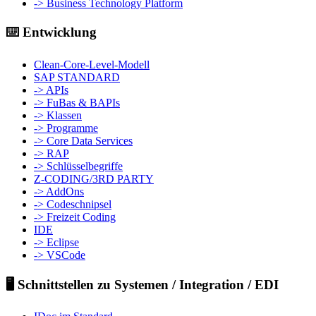
-> Business Technology Platform
⌨️ Entwicklung
Clean-Core-Level-Modell
SAP STANDARD
-> APIs
-> FuBas & BAPIs
-> Klassen
-> Programme
-> Core Data Services
-> RAP
-> Schlüsselbegriffe
Z-CODING/3RD PARTY
-> AddOns
-> Codeschnipsel
-> Freizeit Coding
IDE
-> Eclipse
-> VSCode
🖥️ Schnittstellen zu Systemen / Integration / EDI