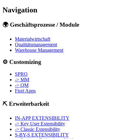
Navigation
🌍 Geschäftsprozesse / Module
Materialwirtschaft
Qualitätsmanagement
Warehouse Management
⚙️ Customizing
SPRO
-> MM
-> QM
Fiori Apps
⛏️ Erweiterbarkeit
IN-APP EXTENSIBILITY
-> Key User Extensibility
-> Classic Extensibility
S-BY-S EXTENSIBILITY