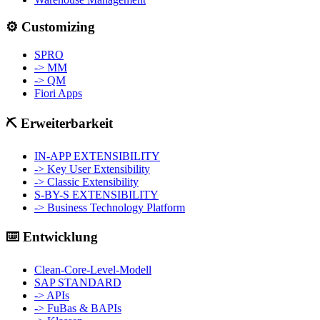
⚙️ Customizing
SPRO
-> MM
-> QM
Fiori Apps
⛏️ Erweiterbarkeit
IN-APP EXTENSIBILITY
-> Key User Extensibility
-> Classic Extensibility
S-BY-S EXTENSIBILITY
-> Business Technology Platform
⌨️ Entwicklung
Clean-Core-Level-Modell
SAP STANDARD
-> APIs
-> FuBas & BAPIs