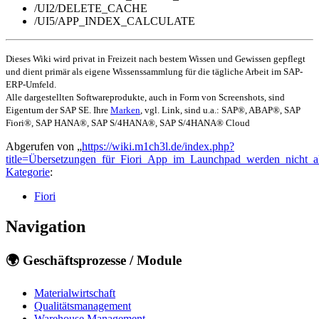
/UI2/DELETE_CACHE
/UI5/APP_INDEX_CALCULATE
Dieses Wiki wird privat in Freizeit nach bestem Wissen und Gewissen gepflegt
und dient primär als eigene Wissenssammlung für die tägliche Arbeit im SAP-
ERP-Umfeld.
Alle dargestellten Softwareprodukte, auch in Form von Screenshots, sind
Eigentum der SAP SE. Ihre
Marken
, vgl. Link, sind u.a.: SAP®, ABAP®, SAP
Fiori®, SAP HANA®, SAP S/4HANA®, SAP S/4HANA® Cloud
Abgerufen von „
https://wiki.m1ch3l.de/index.php?
title=Übersetzungen_für_Fiori_App_im_Launchpad_werden_nicht_ak
Kategorie
:
Fiori
Navigation
🌍 Geschäftsprozesse / Module
Materialwirtschaft
Qualitätsmanagement
Warehouse Management