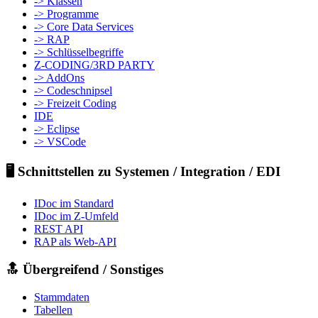
-> Klassen
-> Programme
-> Core Data Services
-> RAP
-> Schlüsselbegriffe
Z-CODING/3RD PARTY
-> AddOns
-> Codeschnipsel
-> Freizeit Coding
IDE
-> Eclipse
-> VSCode
🖥️ Schnittstellen zu Systemen / Integration / EDI
IDoc im Standard
IDoc im Z-Umfeld
REST API
RAP als Web-API
🔝 Übergreifend / Sonstiges
Stammdaten
Tabellen