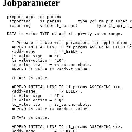
Jobparameter
  prepare_appl_job_params

   importing	is_params	type ycl_mm_pur_super_cool_class_here=>ty_inp_params

   returning	value(rt_par
  DATA ls_value TYPE cl_apj_rt_api=>ty_value_range.

    " Prepare a table with parameters for application j
    APPEND INITIAL LINE TO rt_params ASSIGNING FIELD-SY
    <add>-name        = 'P_EBELN'.

    ls_value-sign   = 'I'.

    ls_value-option = 'EQ'.

    ls_value-low    = is_params-ebeln.

    APPEND ls_value TO <add>-t_value.

    CLEAR: ls_value.

    APPEND INITIAL LINE TO rt_params ASSIGNING <i>.

    <add>-name        = 'P_EBELP'.

    ls_value-sign   = 'I'.

    ls_value-option = 'EQ'.

    ls_value-low    = is_params-ebelp.

    APPEND ls_value TO <add>-t_value.

    CLEAR: ls_value.

    APPEND INITIAL LINE TO rt_params ASSIGNING <i>.

    <add>-name        = 'P_DATE.
