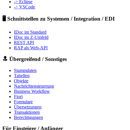
-> Eclipse
-> VSCode
🖥️ Schnittstellen zu Systemen / Integration / EDI
IDoc im Standard
IDoc im Z-Umfeld
REST API
RAP als Web-API
🔝 Übergreifend / Sonstiges
Stammdaten
Tabellen
Objekte
Nachrichtensteuerung
Business Workflow
Fiori
Formulare
Übersetzungen
Transaktionen
Berechtigungen
Für Einsteiger / Anfänger