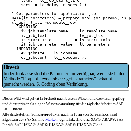
        tstmp = lv_job_start_time

        secs  = lc_delay_in_secs ) ).

    " Get parameters for application job

    DATA(lt_parameters) = prepare_appl_job_params( is_p
    cl_apj_rt_api=>schedule_job(

      EXPORTING

        iv_job_template_name   = lc_template_name

        iv_job_text            = lv_job_text

        is_start_info          = ls_start_info

        it_job_parameter_value = lt_parameters

      IMPORTING

        ev_jobname  = lv_jobname

        ev_jobcount = lv_jobcount ).
Hinweis
In der Jobklasse sind die Parameter nur verfügbar, wenn sie in der
Methode "if_apj_dt_exec_object~get_parameters" bekannt
gemacht werden. S. Coding oben Verlinkung.
Dieses Wiki wird privat in Freizeit nach bestem Wissen und Gewissen gepflegt
und dient primär als eigene Wissenssammlung für die tägliche Arbeit im SAP-
ERP-Umfeld.
Alle dargestellten Softwareprodukte, auch in Form von Screenshots, sind
Eigentum der SAP SE. Ihre
Marken
, vgl. Link, sind u.a.: SAP®, ABAP®, SAP
Fiori®, SAP HANA®, SAP S/4HANA®, SAP S/4HANA® Cloud