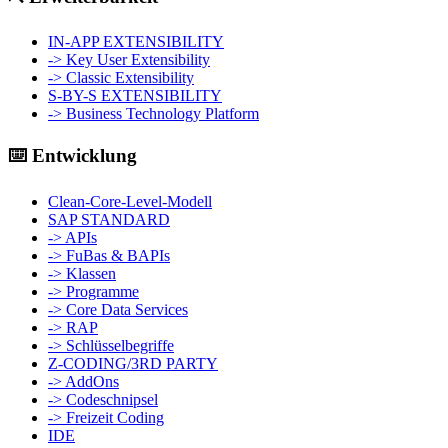
IN-APP EXTENSIBILITY
-> Key User Extensibility
-> Classic Extensibility
S-BY-S EXTENSIBILITY
-> Business Technology Platform
⌨️ Entwicklung
Clean-Core-Level-Modell
SAP STANDARD
-> APIs
-> FuBas & BAPIs
-> Klassen
-> Programme
-> Core Data Services
-> RAP
-> Schlüsselbegriffe
Z-CODING/3RD PARTY
-> AddOns
-> Codeschnipsel
-> Freizeit Coding
IDE