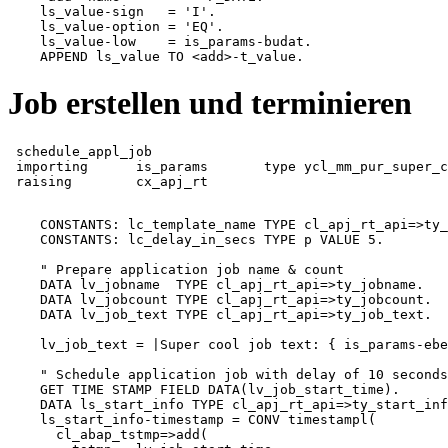
    ls_value-sign   = 'I'.

    ls_value-option = 'EQ'.

    ls_value-low    = is_params-budat.

    APPEND ls_value TO <add>-t_value.
Job erstellen und terminieren
 schedule_appl_job

 importing	is_params	type ycl_mm_pur_super_cool_class_here=>ty_inp_params

 raising	cx_apj_rt
    CONSTANTS: lc_template_name TYPE cl_apj_rt_api=>ty_
    CONSTANTS: lc_delay_in_secs TYPE p VALUE 5.

    " Prepare application job name & count

    DATA lv_jobname  TYPE cl_apj_rt_api=>ty_jobname.

    DATA lv_jobcount TYPE cl_apj_rt_api=>ty_jobcount.

    DATA lv_job_text TYPE cl_apj_rt_api=>ty_job_text.

    lv_job_text = |Super cool job text: { is_params-ebe
    " Schedule application job with delay of 10 seconds

    GET TIME STAMP FIELD DATA(lv_job_start_time).

    DATA ls_start_info TYPE cl_apj_rt_api=>ty_start_inf
    ls_start_info-timestamp = CONV timestampl(

      cl_abap_tstmp=>add(
