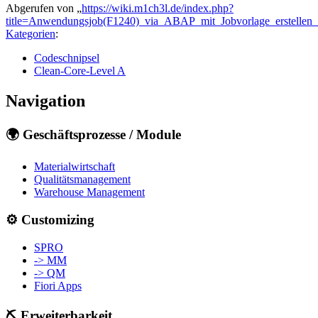
Abgerufen von „
https://wiki.m1ch3l.de/index.php?
title=Anwendungsjob(F1240)_via_ABAP_mit_Jobvorlage_erstellen
Kategorien
:
Codeschnipsel
Clean-Core-Level A
Navigation
🌍 Geschäftsprozesse / Module
Materialwirtschaft
Qualitätsmanagement
Warehouse Management
⚙️ Customizing
SPRO
-> MM
-> QM
Fiori Apps
⛏️ Erweiterbarkeit